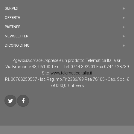
SERVIZI
OFFERTA
PARTNER
NEWSLETTER
DICONO DI NOI
Agevolazioni alle Imprese
è un prodotto
Telematica Italia srl
Via Bramante 43
,
05100
Terni
-
Tel.
0744.392201
Fax
0744.428739
Site:
www.telematicaitalia.it
P.i. 00768250557 - Isc.Reg.Imp.Tr 2386/99 Rea 78105 - Cap. Soc. €
78.000,00 int. vers