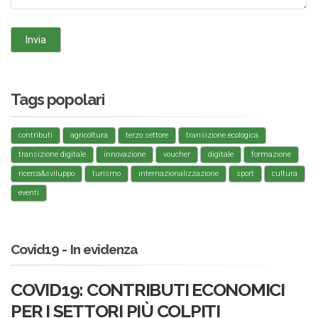
Tags popolari
contributi
agricoltura
terzo settore
transizione ecologica
transizione digitale
innovazione
voucher
digitale
formazione
ricerca&sviluppo
turismo
internazionalizzazione
sport
cultura
eventi
Covid19 - In evidenza
COVID19: CONTRIBUTI ECONOMICI
PER I SETTORI PIÙ COLPITI