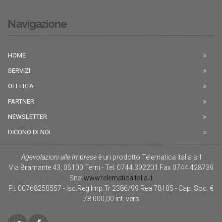
Navigazione
HOME
SERVIZI
OFFERTA
PARTNER
NEWSLETTER
DICONO DI NOI
Agevolazioni alle Imprese
è un prodotto
Telematica Italia srl
Via Bramante 43
,
05100
Terni
-
Tel.
0744.392201
Fax
0744.428739
Site:
www.telematicaitalia.it
P.i. 00768250557 - Isc.Reg.Imp.Tr 2386/99 Rea 78105 - Cap. Soc. €
78.000,00 int. vers