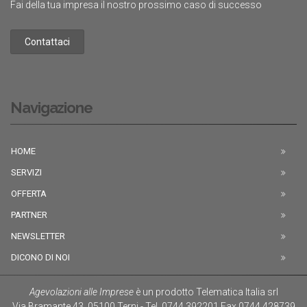
Fai della tua impresa il nostro prossimo caso di successo
Contattaci
Navigazione
HOME
SERVIZI
OFFERTA
PARTNER
NEWSLETTER
DICONO DI NOI
Agevolazioni alle Imprese
è un prodotto
Telematica Italia srl
Via Bramante 43
,
05100
Terni
-
Tel.
0744.392201
Fax
0744.428739