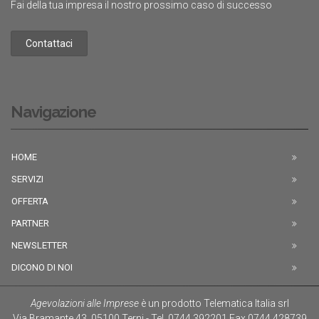
Fai della tua impresa il nostro prossimo caso di successo
Contattaci
Navigazione
HOME
SERVIZI
OFFERTA
PARTNER
NEWSLETTER
DICONO DI NOI
Agevolazioni alle Imprese
è un prodotto
Telematica Italia srl
Via Bramante 43
,
05100
Terni
-
Tel.
0744.392201
Fax
0744.428739