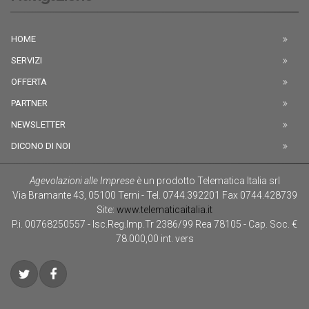
HOME
SERVIZI
OFFERTA
PARTNER
NEWSLETTER
DICONO DI NOI
Agevolazioni alle Imprese
è un prodotto
Telematica Italia srl
Via Bramante 43
,
05100
Terni
-
Tel.
0744.392201
Fax
0744.428739
Site:
www.telematicaitalia.it
P.i. 00768250557 - Isc.Reg.Imp.Tr 2386/99 Rea 78105 - Cap. Soc. €
78.000,00 int. vers